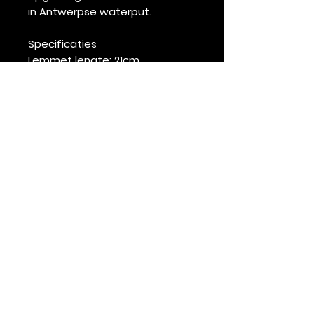
in Antwerpse waterput.
Specificaties
Lemmet lengte:
21cm
Staal:
damastaal
Totale lengte:
33cm
Gewicht:
229 gram
Handvat:
Olijf + eik
Voering en revetten:
Messing
Garantie
Deze Demi Chef komt
met gratis jaarlijks onderhoud
en een LEVENSLANGE garantie!
info@mknives.eu
+32 497 87 95 09
Kampenhout (Belgium)
Enkel op afspraak