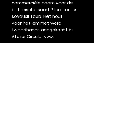
commerciële naam voor de
botanische soort Pterocarpus
soyauxii Taub. Het hout
voor het lemmet werd
tweedhands aangekocht bij
Atelier Circuler vzw.
Specificaties
Lemmet lengte: 17,5 cm
Staal: 1.4109 roestvrij staal
Totale lengte: 29.3cm
Gewicht: 240 gram
Handvat: Padouk
Voering en revetten: Messing
De Santoku komt met gratis
jaarlijks onderhoud en
LEVENSLANGE garantie!