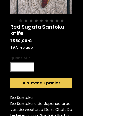
Red Sugata Santoku
knife
Prix
1 850,00 €
TVA Incluse
Quantité
*
Ajouter au panier
De Santoku
De Santoku is de Japanse broer
van de westerse Demi Chef. De
betekenis van "Santoku Bocho"