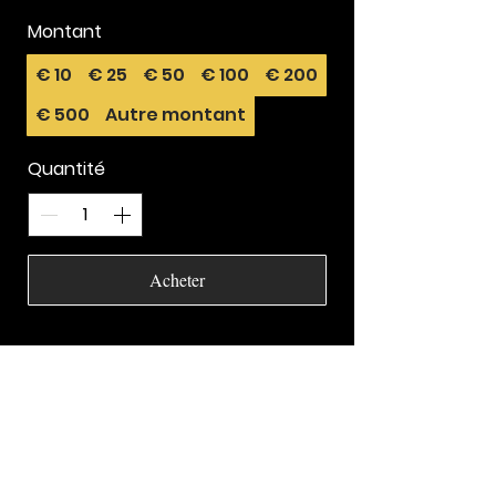
Montant
€ 10
€ 25
€ 50
€ 100
€ 200
€ 500
Autre montant
Quantité
Acheter
info@mknives.eu
+32 497 87 95 09
Kampenhout (Belgium)
Uniquement sur rendez-vous
Ambassadeur - Handmade In Belgium &