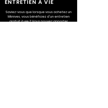
ENTRETIEN À VIE
Saviez-vous que lorsque vous achetez un
Mknives, vous bénéficiez d'un entretien
gratuit à vie ? Vous pouvez apporter
votre couteau sur rendez-vous pour un
affûtage ou une remise à neuf gratuite.
Nous voulons que nos couteaux durent
pendant des générations. Les bons soins
sont le numéro un!