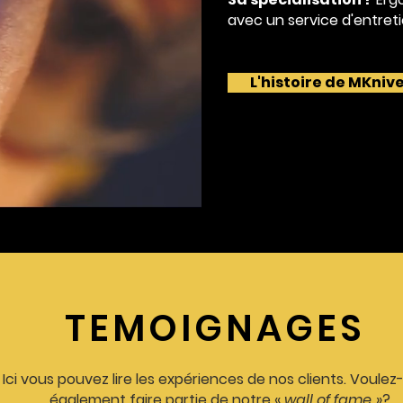
avec un
service d'entret
L'histoire de MKniv
TEMOIGNAGES
Ici vous pouvez lire les expériences de nos clients. Voulez
également faire partie de notre «
wall of fame
»?