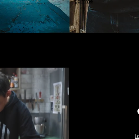
gamme
L