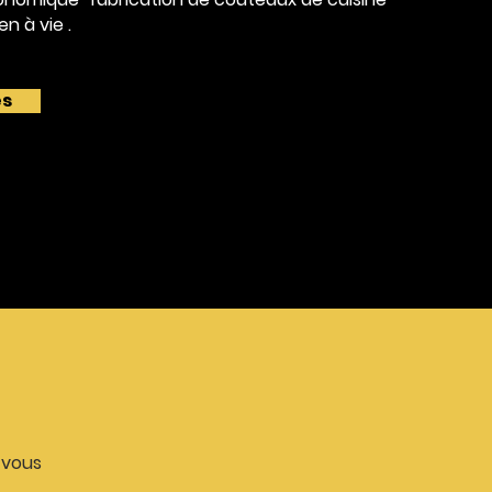
ien
à vie
.
es
-vous